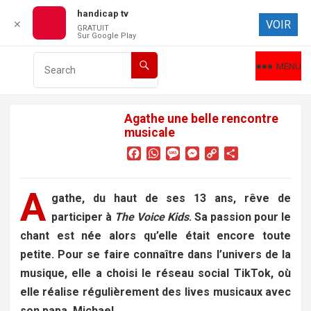
handicap tv
VOIR
✕
GRATUIT
Sur Google Play
MENU
Agathe une belle rencontre
musicale
F
W
M
M
C
P
a
h
e
e
o
a
c
a
s
s
p
r
A
e
t
s
s
y
t
gathe, du haut de ses 13 ans, rêve de
b
s
a
e
L
a
participer à
The Voice Kids
. Sa passion pour le
o
A
g
n
i
g
chant est née alors qu’elle était encore toute
o
p
e
g
n
e
k
p
e
k
r
petite. Pour se faire connaître dans l’univers de la
r
musique, elle a choisi le réseau social TikTok, où
elle réalise régulièrement des lives musicaux avec
son papa, Michael.