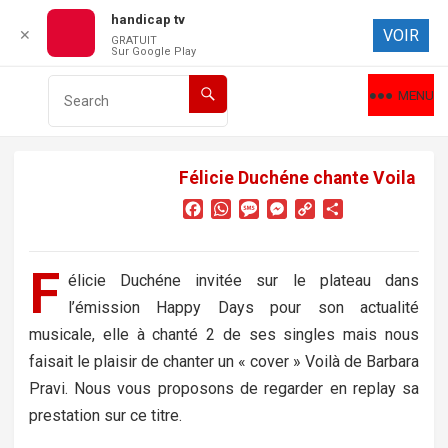
handicap tv
VOIR
✕
GRATUIT
Sur Google Play
MENU
Félicie Duchéne chante Voila
F
W
M
M
C
P
a
h
e
e
o
a
c
a
s
s
p
r
e
t
s
s
y
t
F
élicie Duchéne invitée sur le plateau dans
b
s
a
e
L
a
l’émission Happy Days pour son actualité
o
A
g
n
i
g
o
p
e
g
n
e
musicale, elle à chanté 2 de ses singles mais nous
k
p
e
k
r
faisait le plaisir de chanter un « cover » Voilà de Barbara
r
Pravi. Nous vous proposons de regarder en replay sa
prestation sur ce titre.