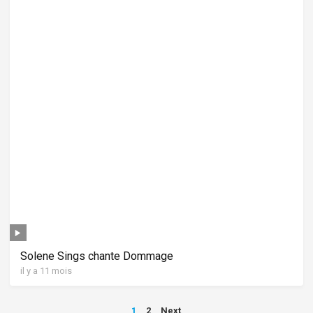
Solene Sings chante Dommage
il y a 11 mois
Pagination
1
2
Next