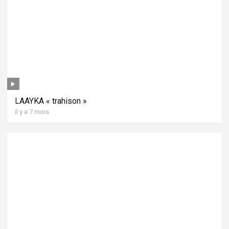
LAAYKA « trahison »
il y a 7 mois