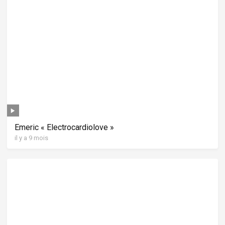
Emeric « Electrocardiolove »
il y a 9 mois