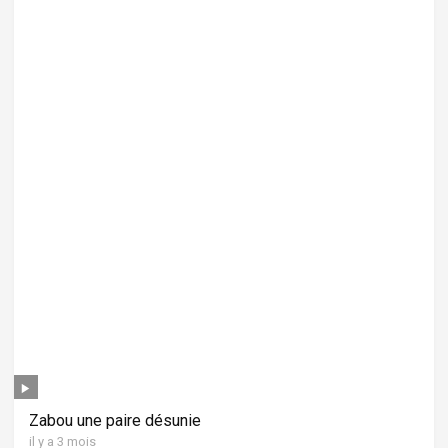
Zabou une paire désunie
il y a 3 mois