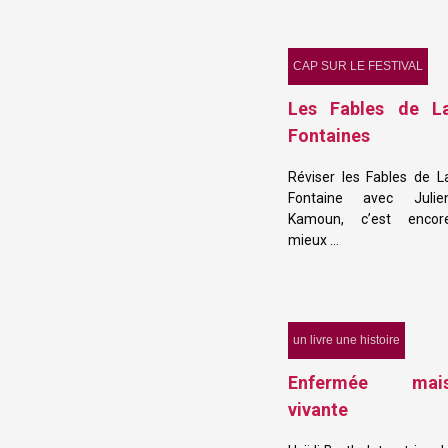
CAP SUR LE FESTIVAL
Les Fables de L
Fontaines
Réviser les Fables de L
Fontaine avec Julie
Kamoun, c’est encor
mieux …
un livre une histoire
Enfermée mai
vivante