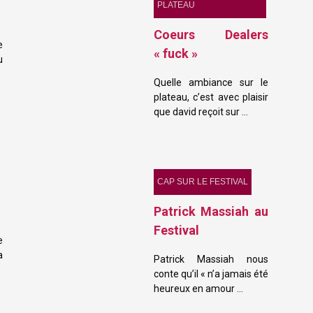
PLATEAU
Coeurs Dealers
e
« fuck »
u
Quelle ambiance sur le
plateau, c’est avec plaisir
que david reçoit sur …
CAP SUR LE FESTIVAL
Patrick Massiah au
Festival
e
a
Patrick Massiah nous
conte qu’il « n’a jamais été
heureux en amour …