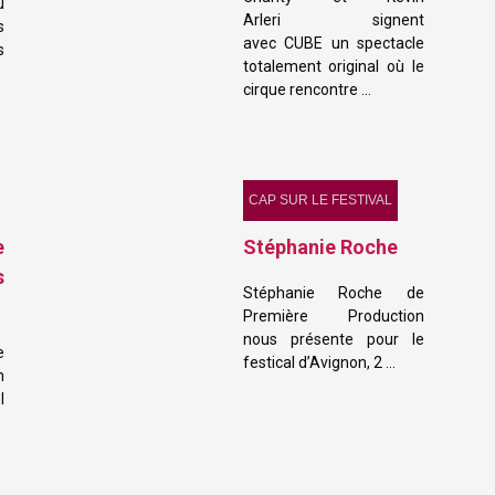
u
Arleri signent
s
avec CUBE un spectacle
s
totalement original où le
cirque rencontre …
CAP SUR LE FESTIVAL
e
Stéphanie Roche
s
Stéphanie Roche de
Première Production
nous présente pour le
e
festical d’Avignon, 2 …
n
l