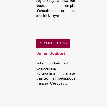
Loyna Sing, Avec sa voix
douce, remplie
d’émotions et de
sincérité, Loyna …
CAP SUR LE FESTIVAL
Julien Joubert
Julien Joubert est un
compositeur,
violoncelliste, pianiste,
chanteur et pédagogue
français. C’est pas …