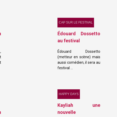
CAP SUR LE FESTIVAL
n
Édouard Dossetto
au festival
,
Édouard Dossetto
t
(metteur en scène) mais
t
aussi comédien, il sera au
festival …
HAPPY DAYS
Kayliah une
n
nouvelle