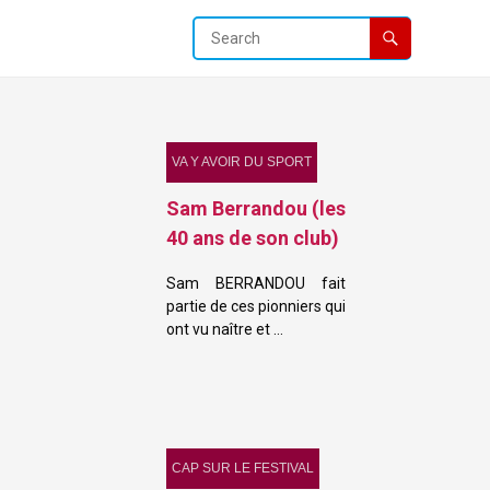
VA Y AVOIR DU SPORT
Sam Berrandou (les
40 ans de son club)
Sam BERRANDOU fait
partie de ces pionniers qui
ont vu naître et …
CAP SUR LE FESTIVAL