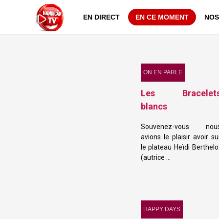
EN DIRECT
EN CE MOMENT
NOS
ON EN PARLE
Les Bracelet
blancs
Souvenez-vous nou
avions le plaisir avoir su
le plateau Heïdi Berthelo
(autrice …
HAPPY DAYS