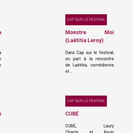
CAP SUR LE FESTIVAL
a
Monstre Moi
(Laëtitia Leroy)
a
Dans Cap sur le festival,
n
on part à la rencontre
e
de Laëtitia, comédienne
et …
CAP SUR LE FESTIVAL
s
CUBE
CUBE, Laury
Chanty et Kevin