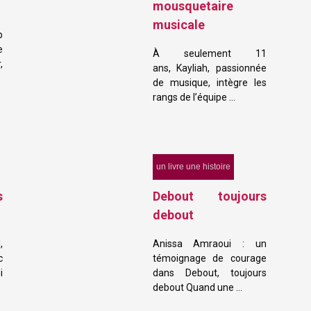
mousquetaire
musicale
p
e
À seulement 11
,
ans, Kayliah, passionnée
de musique, intègre les
rangs de l’équipe …
un livre une histoire
s
Debout toujours
debout
,
Anissa Amraoui : un
c
témoignage de courage
i
dans Debout, toujours
debout Quand une …