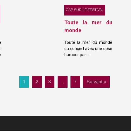
CAP SUR LE FESTIVAL
Toute la mer du
monde
e
Toute la mer du monde
r
un concert avec une dose
n
humour par …
1
…
2
3
7
Suivant »