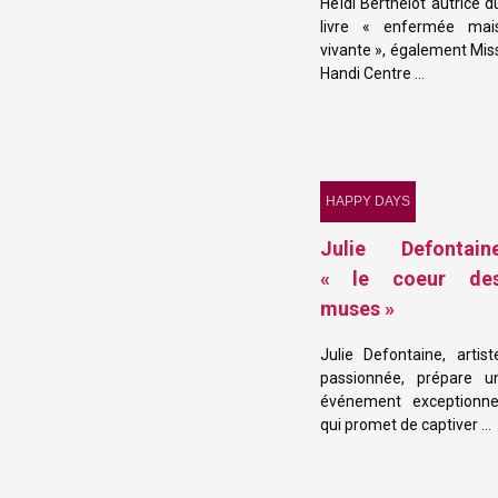
Heïdi Berthelot autrice d
livre « enfermée mai
vivante », également Mis
Handi Centre …
HAPPY DAYS
Julie Defontain
« le coeur de
muses »
Julie Defontaine, artist
passionnée, prépare u
événement exceptionne
qui promet de captiver …