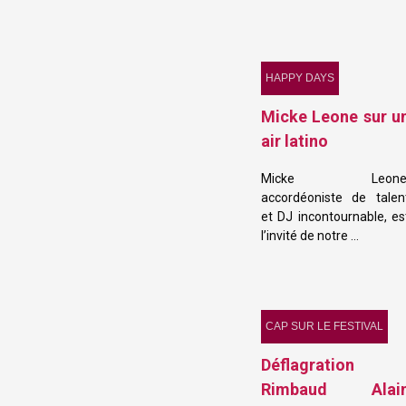
HAPPY DAYS
Micke Leone sur u
air latino
Micke Leone
accordéoniste de talen
et DJ incontournable, es
l’invité de notre …
CAP SUR LE FESTIVAL
Déflagration
Rimbaud Alai