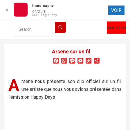
handicap tv
VOIR
✕
GRATUIT
Sur Google Play
MENU
Arsene sur un fil
F
W
M
M
C
P
a
h
e
e
o
a
c
a
s
s
p
r
e
t
s
s
y
t
A
rsene nous présente son clip officiel sur un fil,
b
s
a
e
L
a
une artiste que nous vous avions présentée dans
o
A
g
n
i
g
o
p
e
g
n
e
l’émission Happy Days
k
p
e
k
r
r