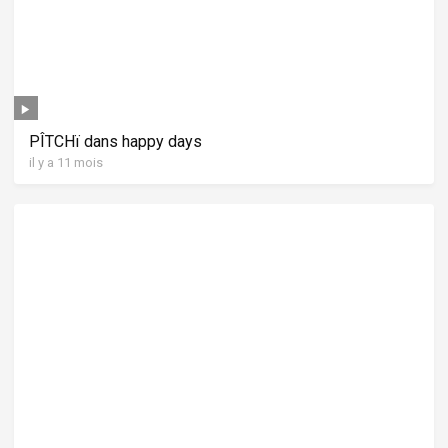
PÎTCHï dans happy days
il y a 11 mois