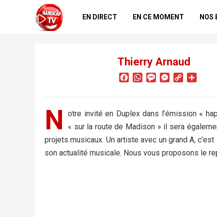
EN DIRECT
EN CE MOMENT
NOS 
Thierry Arnaud
F
W
M
M
C
P
a
h
e
e
o
a
c
a
s
s
p
r
e
t
s
s
y
t
N
otre invité en Duplex dans l’émission « h
b
s
a
e
L
a
o
A
g
n
i
g
« sur la route de Madison » il sera égaleme
o
p
e
g
n
e
projets musicaux. Un artiste avec un grand A, c’est 
k
p
e
k
r
son actualité musicale. Nous vous proposons le re
r