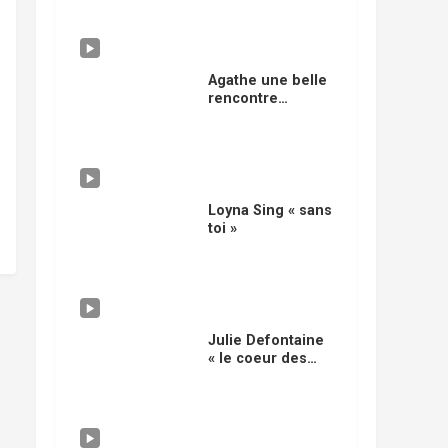
musicale
Agathe une belle
rencontre
musicale
Loyna Sing « sans
toi »
Julie Defontaine
« le coeur des
muses »