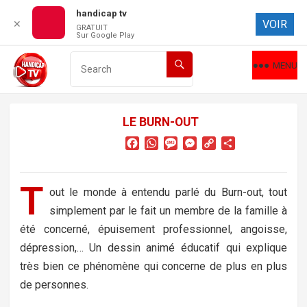
handicap tv
VOIR
✕
GRATUIT
Sur Google Play
MENU
LE BURN-OUT
F
W
M
M
C
P
a
h
e
e
o
a
c
a
s
s
p
r
e
t
s
s
y
t
T
out le monde à entendu parlé du Burn-out, tout
b
s
a
e
L
a
simplement par le fait un membre de la famille à
o
A
g
n
i
g
o
p
e
g
n
e
été concerné, épuisement professionnel, angoisse,
k
p
e
k
r
dépression,… Un dessin animé éducatif qui explique
r
très bien ce phénomène qui concerne de plus en plus
de personnes.