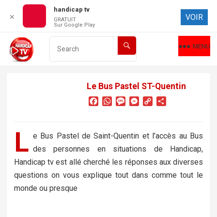
handicap tv
VOIR
✕
GRATUIT
Sur Google Play
MENU
Le Bus Pastel ST-Quentin
F
W
M
M
C
P
a
h
e
e
o
a
c
a
s
s
p
r
e
t
s
s
y
t
L
e Bus Pastel de Saint-Quentin et l’accès au Bus
b
s
a
e
L
a
des personnes en situations de Handicap,
o
A
g
n
i
g
o
p
e
g
n
e
Handicap tv est allé cherché les réponses aux diverses
k
p
e
k
r
questions on vous explique tout dans comme tout le
r
monde ou presque