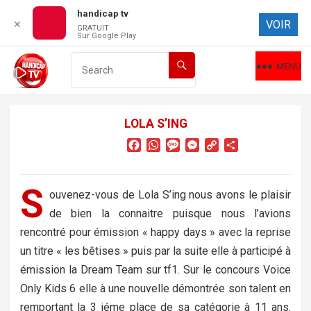
handicap tv
VOIR
✕
GRATUIT
Sur Google Play
MENU
LOLA S’ING
F
W
M
M
C
P
a
h
e
e
o
a
c
a
s
s
p
r
e
t
s
s
y
t
S
ouvenez-vous de Lola S’ing nous avons le plaisir
b
s
a
e
L
a
de bien la connaitre puisque nous l’avions
o
A
g
n
i
g
o
p
e
g
n
e
rencontré pour émission « happy days » avec la reprise
k
p
e
k
r
un titre « les bêtises » puis par la suite elle à participé à
r
émission la Dream Team sur tf1. Sur le concours Voice
Only Kids 6 elle à une nouvelle démontrée son talent en
remportant la 3 iéme place de sa catégorie à 11 ans.