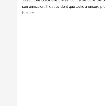
niveau. David est allé à la rencontre de Julie Def
son émission. Il est évident que Julie à encore p
la suite.