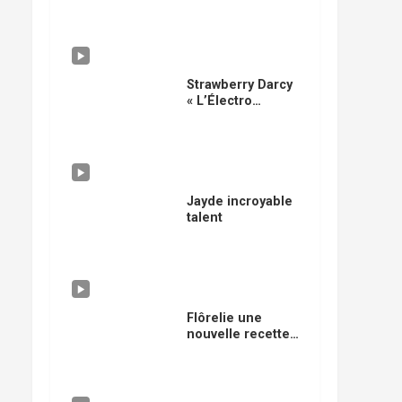
Strawberry Darcy
« L’Électro
Sensation »
Jayde incroyable
talent
Flôrelie une
nouvelle recette
musicale