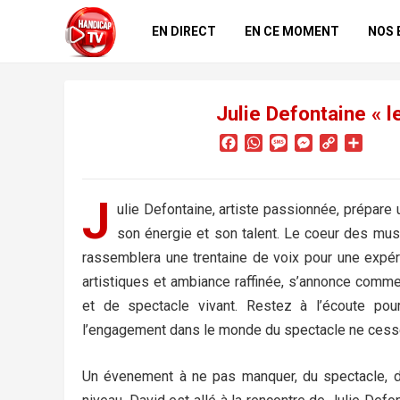
EN DIRECT
EN CE MOMENT
NOS 
Julie Defontaine « 
F
W
M
M
C
P
a
h
e
e
o
a
c
a
s
s
p
r
e
t
s
s
y
t
J
ulie Defontaine, artiste passionnée, prépare
b
s
a
e
L
a
o
A
g
n
i
g
son énergie et son talent. Le coeur des mus
o
p
e
g
n
e
rassemblera une trentaine de voix pour une expér
k
p
e
k
r
artistiques et ambiance raffinée, s’annonce comm
r
et de spectacle vivant. Restez à l’écoute pour
l’engagement dans le monde du spectacle ne cesse
Un évenement à ne pas manquer, du spectacle, d