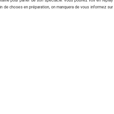
ontaine pour parler de son spectacle. Vous pouvez voir en replay
lein de choses en préparation, on manquera de vous informez sur