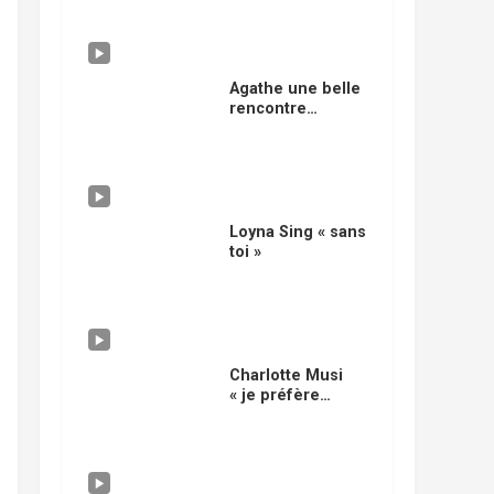
musicale
Agathe une belle
rencontre
musicale
Loyna Sing « sans
toi »
Charlotte Musi
« je préfère
danser »