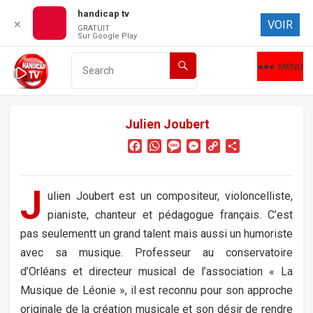
handicap tv
VOIR
✕
GRATUIT
Sur Google Play
MENU
Julien Joubert
F
W
M
M
C
P
a
h
e
e
o
a
c
a
s
s
p
r
e
t
s
s
y
t
J
ulien Joubert est un compositeur, violoncelliste,
b
s
a
e
L
a
pianiste, chanteur et pédagogue français. C’est
o
A
g
n
i
g
o
p
e
g
n
e
pas seulementt un grand talent mais aussi un humoriste
k
p
e
k
r
avec sa musique. Professeur au conservatoire
r
d’Orléans et directeur musical de l’association « La
Musique de Léonie », il est reconnu pour son approche
originale de la création musicale et son désir de rendre