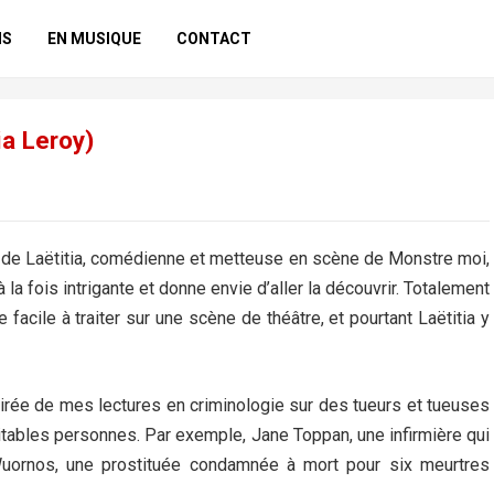
NS
EN MUSIQUE
CONTACT
ia Leroy)
re de Laëtitia, comédienne et metteuse en scène de Monstre moi,
 la fois intrigante et donne envie d’aller la découvrir. Totalement
e facile à traiter sur une scène de théâtre, et pourtant Laëtitia y
ée de mes lectures en criminologie sur des tueurs et tueuses
éritables personnes. Par exemple, Jane Toppan, une infirmière qui
Wuornos, une prostituée condamnée à mort pour six meurtres