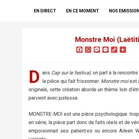
EN DIRECT
EN CE MOMENT
NOS EMISSIO
Monstre Moi (Laëtit
F
W
M
M
C
P
a
h
e
e
o
a
c
a
s
s
p
r
e
t
s
s
y
t
D
ans
Cap sur le festival
, on part à la rencont
b
s
a
e
L
a
o
A
g
n
i
g
la pièce qui fait frissonner.
Monstre moi
est à
o
p
e
g
n
e
originale, cette création aborde un thème loin d’êtr
k
p
e
k
r
parvient avec justesse.
r
MONSTRE-MOI est une pièce psychologique. Inspir
en série, la pièce part donc de faits réels et de v
empoisonnait ses patient·es ou encore Aileen 